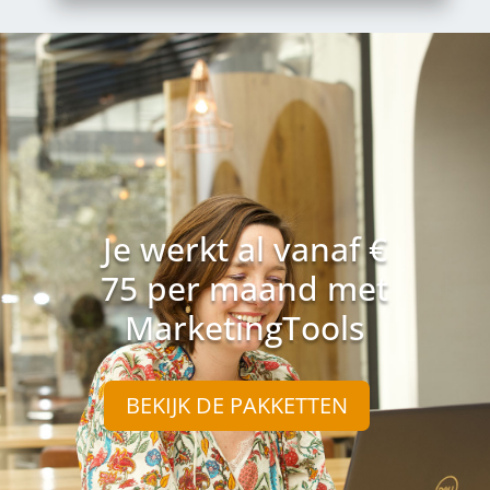
Je werkt al vanaf €
75 per maand met
MarketingTools
BEKIJK DE PAKKETTEN