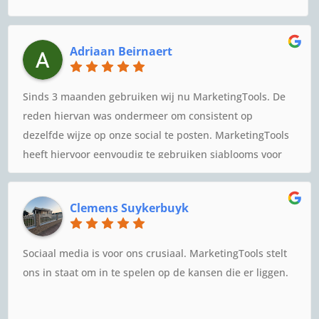
Adriaan Beirnaert
Sinds 3 maanden gebruiken wij nu MarketingTools. De
reden hiervan was ondermeer om consistent op
dezelfde wijze op onze social te posten. MarketingTools
heeft hiervoor eenvoudig te gebruiken sjablooms voor
ons gereedgezet, zodat dit kinderspel is geworden.
Daarnaast kregen wij de eerste maand wekelijks
Clemens Suykerbuyk
begeleiding, niet uitsluitend "wanneer te posten en op
welke kanalen", maar juist de tips en trucs die gegeven
werden hoe het social-media posten vol te houden
Sociaal media is voor ons crusiaal. MarketingTools stelt
hebben wij als waardevol ervaren.Voor ons is mede
ons in staat om in te spelen op de kansen die er liggen.
deze begeleiding ondersteund door eenvoudige uitleg
op video de doorslag geweest hier gebruik van te