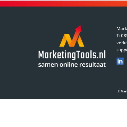
Mark
T:
08
verk
supp
© Mark