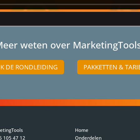
eer weten over MarketingTool
JK DE RONDLEIDING
PAKKETTEN & TARI
etingTools
Home
5 105 47 12
Onderdelen