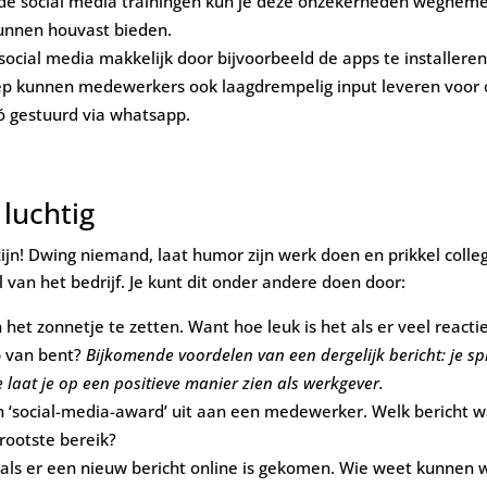
de social media trainingen kun je deze onzekerheden wegneme
unnen houvast bieden.
ocial media makkelijk door bijvoorbeeld de apps te installeren b
p kunnen medewerkers ook laagdrempelig input leveren voor o
zó gestuurd via whatsapp.
 luchtig
ijn! Dwing niemand, laat humor zijn werk doen en prikkel colleg
van het bedrijf. Je kunt dit onder andere doen door:
het zonnetje te zetten. Want hoe leuk is het als er veel react
p van bent?
Bijkomende voordelen van een dergelijk bericht: je s
laat je op een positieve manier zien als werkgever.
 ‘social-media-award’ uit aan een medewerker. Welk bericht w
rootste bereik?
 als er een nieuw bericht online is gekomen. Wie weet kunnen 