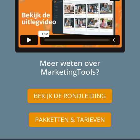
Meer weten over
MarketingTools?
BEKIJK DE RONDLEIDING
PAKKETTEN & TARIEVEN