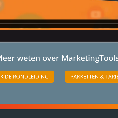
eer weten over MarketingTool
JK DE RONDLEIDING
PAKKETTEN & TARI