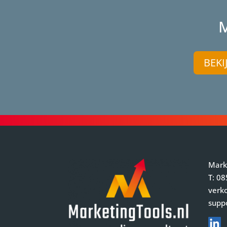
M
BEKI
Mark
T:
08
verk
supp