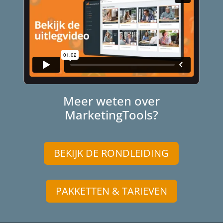
Meer weten over
MarketingTools?
BEKIJK DE RONDLEIDING
PAKKETTEN & TARIEVEN